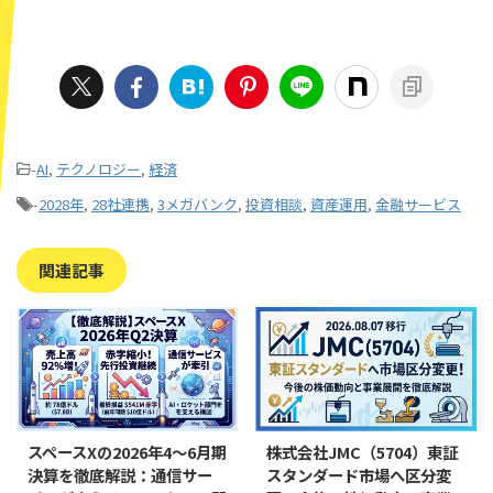
-
AI
,
テクノロジー
,
経済
-
2028年
,
28社連携
,
3メガバンク
,
投資相談
,
資産運用
,
金融サービス
関連記事
スペースXの2026年4〜6月期
株式会社JMC（5704）東証
決算を徹底解説：通信サー
スタンダード市場へ区分変