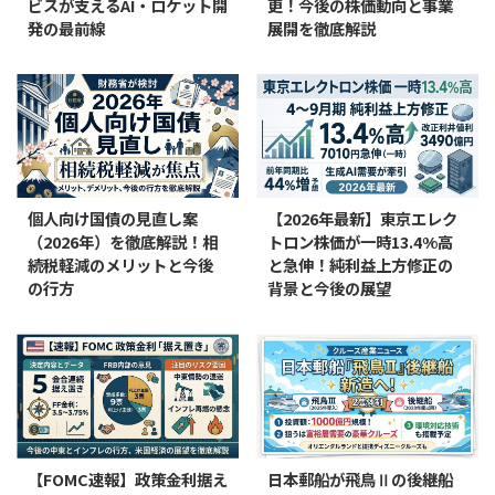
ビスが支えるAI・ロケット開
更！今後の株価動向と事業
発の最前線
展開を徹底解説
個人向け国債の見直し案
【2026年最新】東京エレク
（2026年）を徹底解説！相
トロン株価が一時13.4%高
続税軽減のメリットと今後
と急伸！純利益上方修正の
の行方
背景と今後の展望
【FOMC速報】政策金利据え
日本郵船が飛鳥Ⅱの後継船