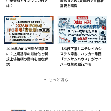
中東情勢とインフレの行方
飛鳥Ⅲとの2隻体制で富裕層
は？
需要を獲得
2026年のIPO市場が閑散期
【株価下落】ニチレイのシ
に？上場基準の厳格化と新
ステム障害、ハッカー集団
規上場銘柄の動向を徹底解
「ランサムハウス」がサイ
説
バー攻撃の犯行声明
もっと読む