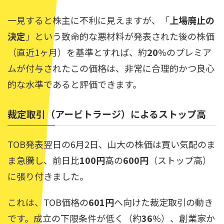
一見すると株主に不利に見えますが、「
上場廃止の
決定
」という致命的な悪材料が発表された後の株価
（直近1ヶ月）を基準とすれば、約
20
%のプレミア
ムが付与されたこの価格は、非常に合理的かつ良心
的な水準であると評価できます。
裁定取引（アービトラージ）によるストップ高
TOB発表翌日の6月2日、山大の株価は買い気配のま
ま急騰し、前日比
100円
高の
600円
（ストップ高）
に張り付きました。
これは、TOB価格の
601円
へ向けた裁定取引の動き
です。成立の下限条件が低く（約
36
%）、創業家か