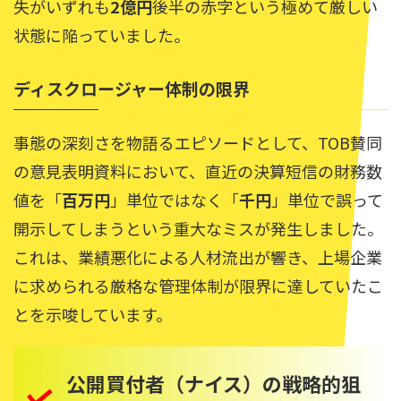
失がいずれも
2億円
後半の赤字という極めて厳しい
状態に陥っていました。
ディスクロージャー体制の限界
事態の深刻さを物語るエピソードとして、TOB賛同
の意見表明資料において、直近の決算短信の財務数
値を「
百万円
」単位ではなく「
千円
」単位で誤って
開示してしまうという重大なミスが発生しました。
これは、業績悪化による人材流出が響き、上場企業
に求められる厳格な管理体制が限界に達していたこ
とを示唆しています。
公開買付者（ナイス）の戦略的狙