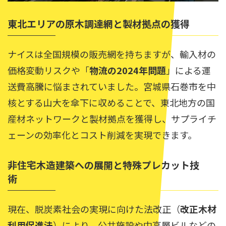
東北エリアの原木調達網と製材拠点の獲得
ナイスは全国規模の販売網を持ちますが、輸入材の
価格変動リスクや「
物流の2024年問題
」による運
送費高騰に悩まされていました。宮城県石巻市を中
核とする山大を傘下に収めることで、東北地方の国
産材ネットワークと製材拠点を獲得し、サプライチ
ェーンの効率化とコスト削減を実現できます。
非住宅木造建築への展開と特殊プレカット技
術
現在、脱炭素社会の実現に向けた法改正（
改正木材
利用促進法
）により、公共施設や中高層ビルなどの