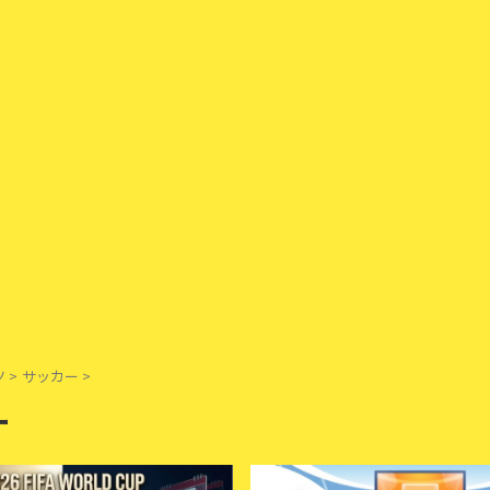
ツ
>
サッカー
>
ー