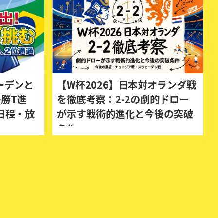
ーデンと
【W杯2026】日本対オランダ戦
勝T進
を徹底考察：2-2の劇的ドロー
日程・放
が示す戦術的進化と今後の突破
条件