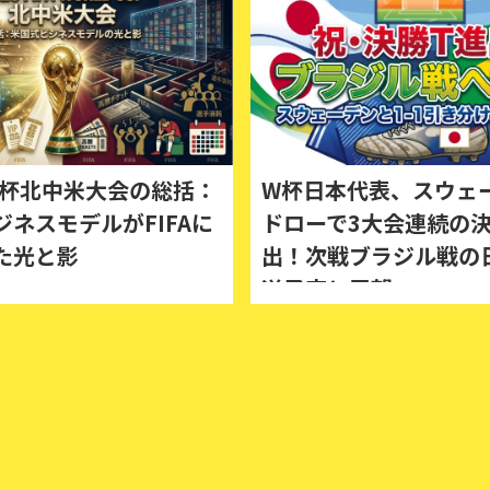
年W杯北中米大会の総括：
W杯日本代表、スウェ
ジネスモデルがFIFAに
ドローで3大会連続の決
た光と影
出！次戦ブラジル戦の
送予定と展望