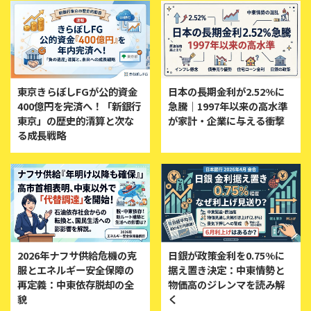
東京きらぼしFGが公的資金
日本の長期金利が2.52%に
400億円を完済へ！「新銀行
急騰｜1997年以来の高水準
東京」の歴史的清算と次な
が家計・企業に与える衝撃
る成長戦略
2026年ナフサ供給危機の克
日銀が政策金利を0.75%に
服とエネルギー安全保障の
据え置き決定：中東情勢と
再定義：中東依存脱却の全
物価高のジレンマを読み解
貌
く