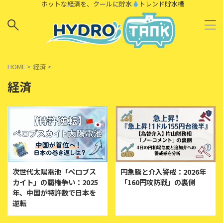
ホットな経済を、クールに貯水
トレンド貯水槽
HOME
>
経済
>
経済
次世代太陽電池「ペロブス
円急騰と介入警戒：2026年
カイト」の覇権争い：2025
「160円攻防戦」の裏側
年、中国が特許数で日本を
逆転