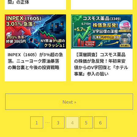
間」の正体
INPEX（1605）が3%超の急
【深層調査】コスモス薬品
落。ニューヨーク原油暴落
の株価が急反発！年初来安
の舞台裏と今後の投資戦略
値からのV字回復と「ホテル
事業」参入の狙い
Next »
1
…
3
4
5
6