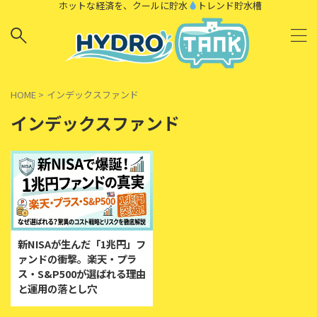
ホットな経済を、クールに貯水
トレンド貯水槽
HOME
>
インデックスファンド
インデックスファンド
新NISAが生んだ「1兆円」フ
ァンドの衝撃。楽天・プラ
ス・S&P500が選ばれる理由
と運用の落とし穴