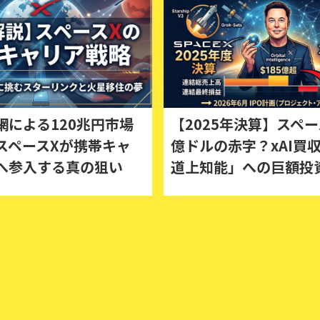
網による120兆円市場
【2025年決算】スペー
スペースXが携帯キャ
億ドルの赤字？xAI買
へ参入する真の狙い
道上知能」への巨額投