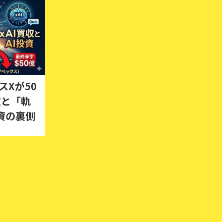
スXが50
収と「軌
資の裏側