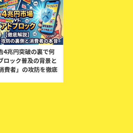
告4兆円突破の裏で何
ブロック普及の背景と
s消費者」の攻防を徹底