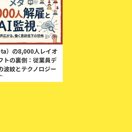
ta）の8,000人レイオ
シフトの裏側：従業員デ
の波紋とテクノロジー
来