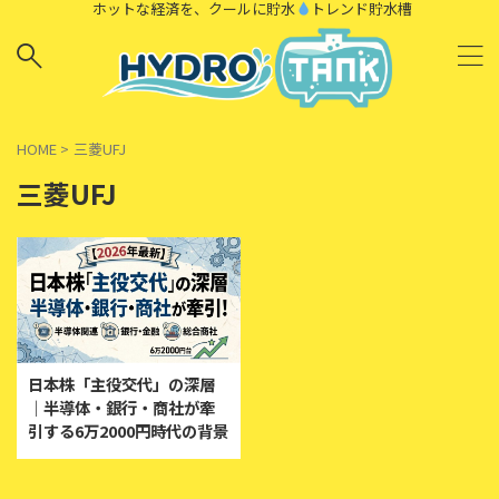
ホットな経済を、クールに貯水
トレンド貯水槽
HOME
>
三菱UFJ
三菱UFJ
日本株「主役交代」の深層
｜半導体・銀行・商社が牽
引する6万2000円時代の背景