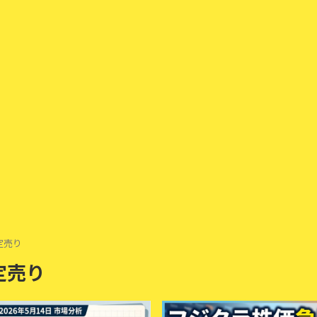
定売り
定売り