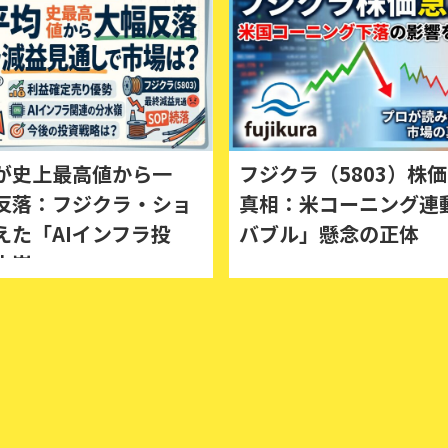
が史上最高値から一
フジクラ（5803）株
反落：フジクラ・ショ
真相：米コーニング連動
えた「AIインフラ投
バブル」懸念の正体
水嶺