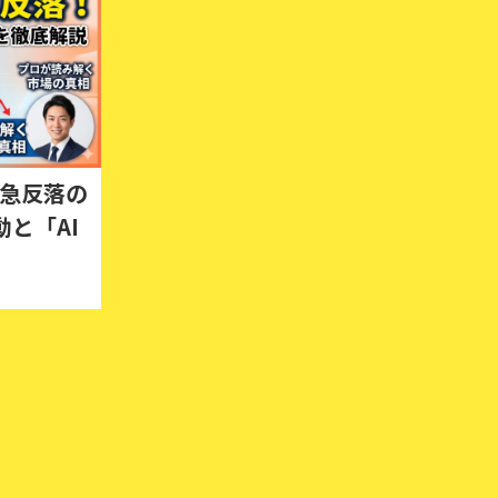
価急反落の
と「AI