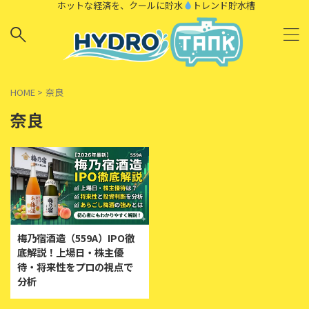
ホットな経済を、クールに貯水
トレンド貯水槽
HOME
>
奈良
奈良
梅乃宿酒造（559A）IPO徹
底解説！上場日・株主優
待・将来性をプロの視点で
分析