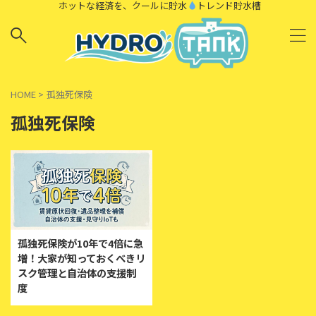
ホットな経済を、クールに貯水
トレンド貯水槽
HOME
>
孤独死保険
孤独死保険
孤独死保険が10年で4倍に急
増！大家が知っておくべきリ
スク管理と自治体の支援制
度