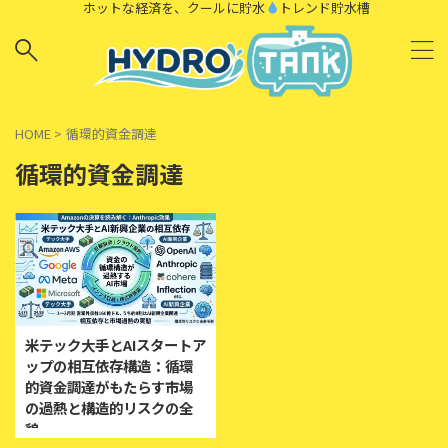
ホットな経済を、クールに貯水
トレンド貯水槽
HOME
>
循環的資金調達
循環的資金調達
米テック大手とAIスタートア
ップの相互依存構造：循環
的資金調達がもたらす市場
の過熱と構造的リスクの全
貌