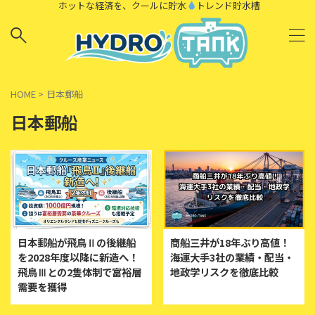
ホットな経済を、クールに貯水
トレンド貯水槽
HOME
>
日本郵船
日本郵船
日本郵船が飛鳥Ⅱの後継船
商船三井が18年ぶり高値！
を2028年度以降に新造へ！
海運大手3社の業績・配当・
飛鳥Ⅲとの2隻体制で富裕層
地政学リスクを徹底比較
需要を獲得