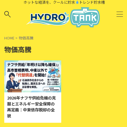
ホットな経済を、クールに貯水
トレンド貯水槽
HOME
>
物価高騰
物価高騰
2026年ナフサ供給危機の克
服とエネルギー安全保障の
再定義：中東依存脱却の全
貌