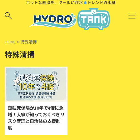
ホットな経済を、クールに貯水
トレンド貯水槽
HOME
>
特殊清掃
特殊清掃
孤独死保険が10年で4倍に急
増！大家が知っておくべきリ
スク管理と自治体の支援制
度