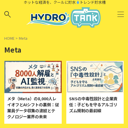
ホットな経済を、クールに貯水
トレンド貯水槽
HOME
>
Meta
Meta
メタ（Meta）の8,000人レ
SNSの中毒性設計と企業責
イオフとAIシフトの裏側：従
任：子どもを守るアルゴリ
業員データ収集の波紋とテ
ズム規制の最前線
クノロジー業界の未来