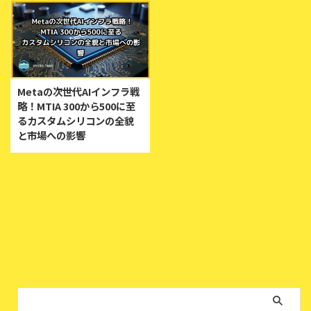
Metaの次世代AIインフラ戦
略！MTIA 300から500に至
るカスタムシリコンの全貌
と市場への影響