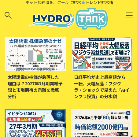
ホットな経済を、クールに貯水
トレンド貯水槽
太陽誘電の株価が急落した
日経平均が史上最高値から
理由は？2027年3月期業績予
一転、大幅反落：フジク
想と市場期待の乖離を徹底
ラ・ショックで見えた「AIイ
分析
ンフラ投資」の分水嶺