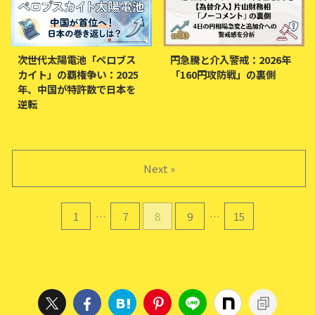
次世代太陽電池「ペロブス
円急騰と介入警戒：2026年
カイト」の覇権争い：2025
「160円攻防戦」の裏側
年、中国が特許数で日本を
逆転
Next »
1
…
7
8
9
…
15