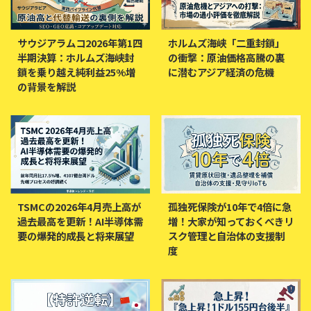
サウジアラムコ2026年第1四
ホルムズ海峡「二重封鎖」
半期決算：ホルムズ海峡封
の衝撃：原油価格高騰の裏
鎖を乗り越え純利益25%増
に潜むアジア経済の危機
の背景を解説
TSMCの2026年4月売上高が
孤独死保険が10年で4倍に急
過去最高を更新！AI半導体需
増！大家が知っておくべきリ
要の爆発的成長と将来展望
スク管理と自治体の支援制
度