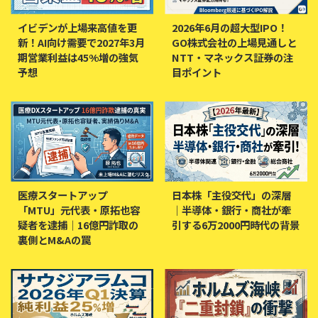
イビデンが上場来高値を更
2026年6月の超大型IPO！
新！AI向け需要で2027年3月
GO株式会社の上場見通しと
期営業利益は45%増の強気
NTT・マネックス証券の注
予想
目ポイント
医療スタートアップ
日本株「主役交代」の深層
「MTU」元代表・原拓也容
｜半導体・銀行・商社が牽
疑者を逮捕｜16億円詐取の
引する6万2000円時代の背景
裏側とM&Aの罠