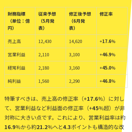
財務指標
従来予想
修正後予想
修正率
（単位：億
（5月発
（6月発
円）
表）
表）
売上高
12,430
14,620
+
17.6
%
営業利益
2,110
3,100
+
46.9
%
経常利益
2,180
3,160
+
45.0
%
純利益
1,560
2,290
+
46.8
%
特筆すべきは、売上高の修正率（+
17.6
%）に対し
て、営業利益など利益面の修正率（+
45
%超）が非
対称に大きい点です。これにより、営業利益率は約
16.9
%から約
21.2
%へと
4.3
ポイントも構造的な改