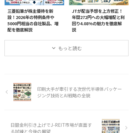
三菱鉛筆が株主優待を新
JTが配当予想を上方修正！
設！2026年の特例条件や
年間272円への大幅増配と利
5000円相当の自社製品、増
回り4.08%の魅力を徹底解
配を徹底解説
説
もっと読む
印刷大手が牽引する次世代半導体パッケー
ジング技術とAI戦略の全貌
日銀金利引き上げでJ-REIT市場が直面す
る試練と今後の展望