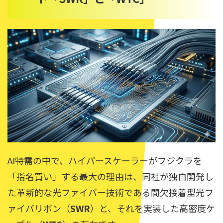
AI特需の中で、ハイパースケーラーがフジクラを
「指名買い」する最大の理由は、同社が独自開発し
た革新的な光ファイバー技術である間欠接着型光フ
ァイバリボン（
SWR
）と、それを実装した高密度ケ