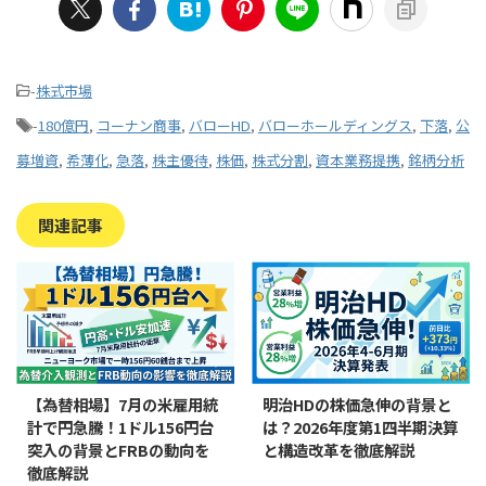
-
株式市場
-
180億円
,
コーナン商事
,
バローHD
,
バローホールディングス
,
下落
,
公
募増資
,
希薄化
,
急落
,
株主優待
,
株価
,
株式分割
,
資本業務提携
,
銘柄分析
関連記事
【為替相場】7月の米雇用統
明治HDの株価急伸の背景と
計で円急騰！1ドル156円台
は？2026年度第1四半期決算
突入の背景とFRBの動向を
と構造改革を徹底解説
徹底解説