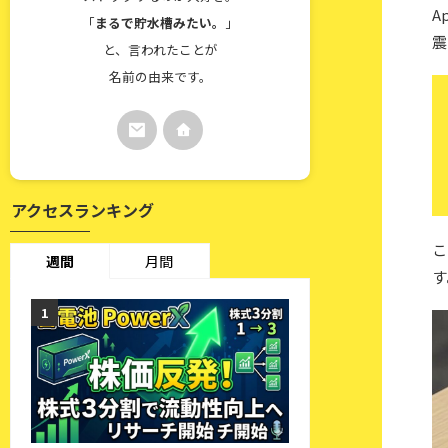
A
「
まるで貯水槽みたい。
」
震
と、言われたことが
名前の由来です。
アクセスランキング
こ
週間
月間
す