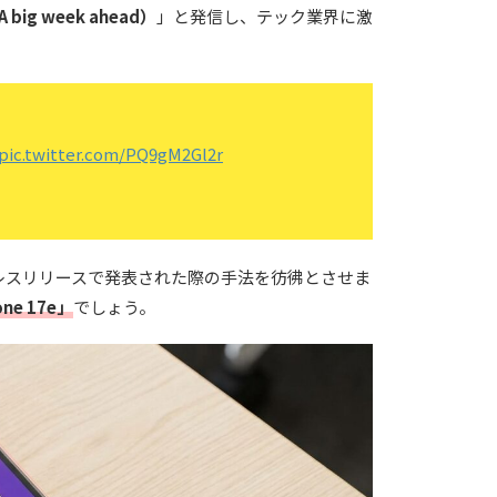
g week ahead）
」と発信し、テック業界に激
pic.twitter.com/PQ9gM2Gl2r
プレスリリースで発表された際の手法を彷彿とさせま
one 17e
」
でしょう。