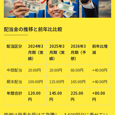
配当金の推移と前年比比較
配当区分
2024年3
2025年3
2026年3
前年比増
月期（実
月期（実
月期（予
減
績）
績）
想）
中間配当
20.00円
20.00円
60.00円
+40.00円
期末配当
100.00円
125.00円
165.00円
+40.00円
年間合計
120.00
145.00
225.00
+80.00
円
円
円
円
株価は発表を受けて急騰し、3,600円台に乗せてい