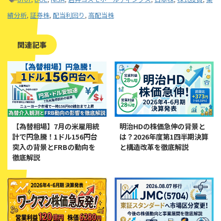
績分析
,
証券株
,
配当利回り
,
高配当株
関連記事
【為替相場】7月の米雇用統
明治HDの株価急伸の背景と
計で円急騰！1ドル156円台
は？2026年度第1四半期決算
突入の背景とFRBの動向を
と構造改革を徹底解説
徹底解説