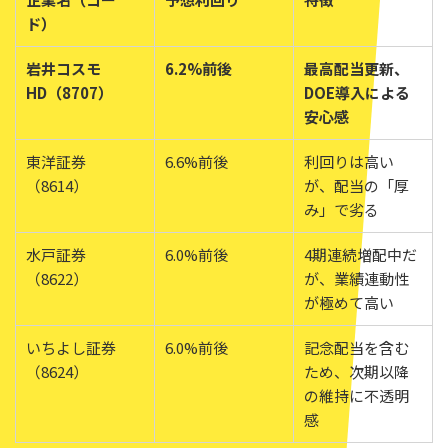
ド）
岩井コスモ
6.2%前後
最高配当更新、
HD（8707）
DOE導入による
安心感
東洋証券
6.6%前後
利回りは高い
（8614）
が、配当の「厚
み」で劣る
水戸証券
6.0%前後
4期連続増配中だ
（8622）
が、業績連動性
が極めて高い
いちよし証券
6.0%前後
記念配当を含む
（8624）
ため、次期以降
の維持に不透明
感