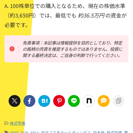
A. 100株単位での購入となるため、現在の株価水準
（約3,650円）では、最低でも
約36.5万円
の資金が
必要です。
免責事項：本記事は情報提供を目的としており、特定
の銘柄の売買を推奨するものではありません。投資に
関する最終決定は、ご自身の判断で行ってください。
-
株式市場
-
8707
,
DOE
,
NISA
,
岩井コスモホールディングス
,
日本株
,
株式投資
,
業