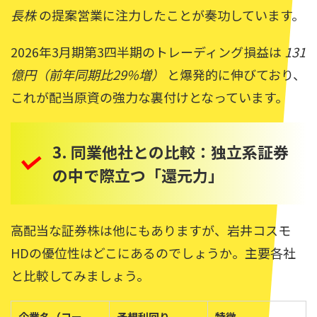
長株
の提案営業に注力したことが奏功しています。
2026年3月期第3四半期のトレーディング損益は
131
億円（前年同期比29%増）
と爆発的に伸びており、
これが配当原資の強力な裏付けとなっています。
3. 同業他社との比較：独立系証券
の中で際立つ「還元力」
高配当な証券株は他にもありますが、岩井コスモ
HDの優位性はどこにあるのでしょうか。主要各社
と比較してみましょう。
企業名（コー
予想利回り
特徴