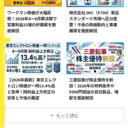
ワークマン株価が大幅反
株式会社JMC（5704）東証
発！2026年4〜6月期決算で
スタンダード市場へ区分変
営業利益33増の好業績を徹
更！今後の株価動向と事業
底解説
展開を徹底解説
【2026年最新】東京エレク
三菱鉛筆が株主優待を新
トロン株価が一時13.4%高
設！2026年の特例条件や
と急伸！純利益上方修正の
5000円相当の自社製品、増
背景と今後の展望
配を徹底解説
もっと読む