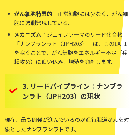
がん細胞特異的
：正常細胞には少なく、がん細
胞に過剰発現している。
メカニズム
：ジェイファーマのリード化合物
「ナンブランラト（JPH203）」は、このLAT1
を塞ぐことで、がん細胞をエネルギー不足（兵
糧攻め）に追い込み、増殖を抑制します。
3. リードパイプライン：ナンブラ
ンラト（JPH203）の現状
現在、最も開発が進んでいるのが進行胆道がんを対
象とした
ナンブランラト
です。