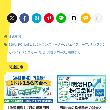
-
株式市場
-
520A
,
IPO
,
LAT1
,
SLCトランスポーター
,
ジェイファーマ
,
ナンブラン
ラト
,
バイオベンチャー
,
初値
,
東証グロース
,
胆道がん
関連記事
【為替相場】7月の米雇用統
明治HDの株価急伸の背景と