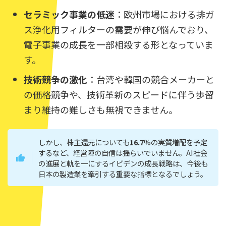
セラミック事業の低迷
：欧州市場における排ガ
ス浄化用フィルターの需要が伸び悩んでおり、
電子事業の成長を一部相殺する形となっていま
す。
技術競争の激化
：台湾や韓国の競合メーカーと
の価格競争や、技術革新のスピードに伴う歩留
まり維持の難しさも無視できません。
しかし、株主還元についても
16.7
%の実質増配を予定
するなど、経営陣の自信は揺らいでいません。AI社会
の進展と軌を一にするイビデンの成長戦略は、今後も
日本の製造業を牽引する重要な指標となるでしょう。