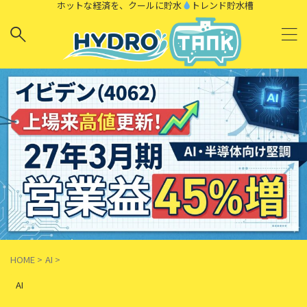
ホットな経済を、クールに貯水
トレンド貯水槽
HOME
>
AI
>
AI