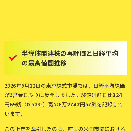
半導体関連株の再評価と日経平均
の最高値圏推移
2026年5月12日の東京株式市場では、日経平均株価
が3営業日ぶりに反発しました。終値は前日比
324
円
69
銭（
0.52
%）高の
6
万
2742
円
57
銭を記録して
います。
この上昇を牽引したのは、前日の米国市場における