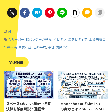
-
AI
-
AIサーバー
,
ICパッケージ基板
,
イビデン
,
エヌビディア
,
上場来高値
,
半導体株
,
営業利益
,
日経平均
,
株価
,
業績予想
関連記事
スペースXの2026年4〜6月期
Moonshot AI「Kimi K3」
決算を徹底解説：通信サー
の実力とは？GPT-5.6 Sol・