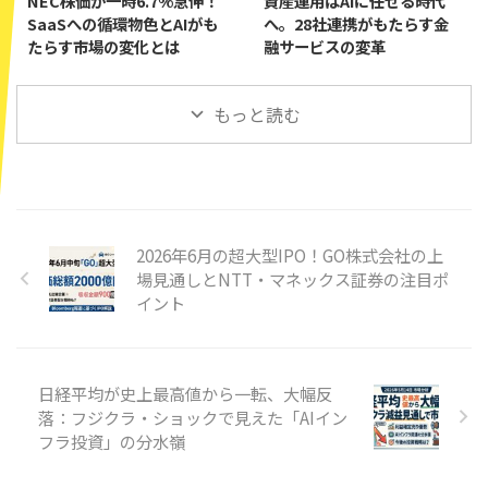
NEC株価が一時6.7%急伸！
資産運用はAIに任せる時代
SaaSへの循環物色とAIがも
へ。28社連携がもたらす金
たらす市場の変化とは
融サービスの変革
もっと読む
2026年6月の超大型IPO！GO株式会社の上
場見通しとNTT・マネックス証券の注目ポ
イント
日経平均が史上最高値から一転、大幅反
落：フジクラ・ショックで見えた「AIイン
フラ投資」の分水嶺