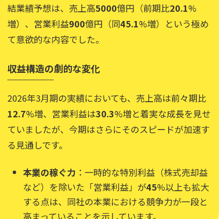
結業績予想は、売上高
5000
億円（前期比
20.1
%
増）、営業利益
900
億円（同
45.1
%増）という極め
て意欲的な内容でした。
収益構造の劇的な変化
2026年3月期の実績においても、売上高は前々期比
12.7
%増、営業利益は
30.3
%増と着実な成長を見せ
ていましたが、今期はさらにそのスピードが加速す
る見通しです。
本業の稼ぐ力
：一時的な特別利益（株式売却益
など）を除いた「営業利益」が
45
%以上も拡大
する点は、同社の本業における競争力が一段と
高まっていることを示しています。