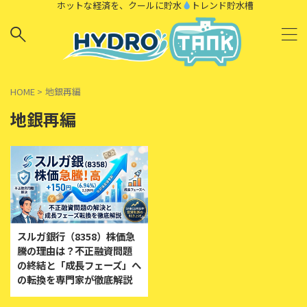
ホットな経済を、クールに貯水
トレンド貯水槽
HOME
>
地銀再編
地銀再編
スルガ銀行（8358）株価急
騰の理由は？不正融資問題
の終結と「成長フェーズ」へ
の転換を専門家が徹底解説