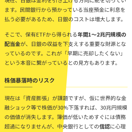
現在、日銀は金利を引き上げる方向に舵を切ってい
ます。民間銀行から預かっている当座預金に利息を
払う必要があるため、日銀のコストは増大します。
そこで、保有ETFから得られる
年間1〜2兆円規模の
配当金
が、日銀の収益を下支えする重要な財源とな
っているのです。これが「早期に売却したくない」
という本音に繋がっているとの見方もあります。
株価暴落時のリスク
現在は「資産膨張」が課題ですが、仮に世界的な金
融ショック等で株価が30%下落すれば、30兆円規模
の価値が消失します。簿価が低いためすぐには債務
超過になりませんが、中央銀行としての
信認
に心理