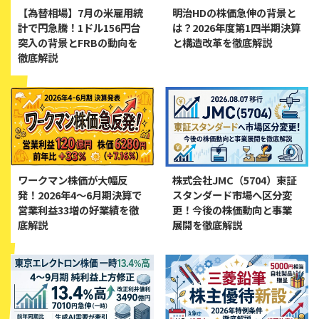
【為替相場】7月の米雇用統
明治HDの株価急伸の背景と
計で円急騰！1ドル156円台
は？2026年度第1四半期決算
突入の背景とFRBの動向を
と構造改革を徹底解説
徹底解説
ワークマン株価が大幅反
株式会社JMC（5704）東証
発！2026年4〜6月期決算で
スタンダード市場へ区分変
営業利益33増の好業績を徹
更！今後の株価動向と事業
底解説
展開を徹底解説