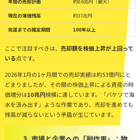
年間の売却計画
約0.6兆円（最大）
現在の簿価残高
約37兆円
完遂までの推定期間
100年以上
ここで注目すべきは、
売却額を株価上昇が上回って
いる
点です。
2026年1月の1ヶ月間での売却実績は約53億円にと
どまりましたが、その間の株価上昇による資産の時
価増分は
10兆円
規模に達しています。「バケツで海
水を汲み出す」ような作業であり、売却を進めても
残高が減らないという矛盾が生じています。
3. 市場と企業への「副作用」：物