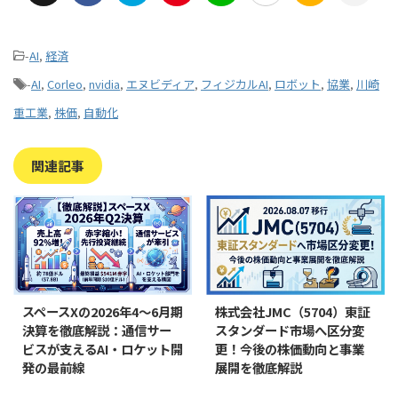
-
AI
,
経済
-
AI
,
Corleo
,
nvidia
,
エヌビディア
,
フィジカルAI
,
ロボット
,
協業
,
川崎
重工業
,
株価
,
自動化
関連記事
スペースXの2026年4〜6月期
株式会社JMC（5704）東証
決算を徹底解説：通信サー
スタンダード市場へ区分変
ビスが支えるAI・ロケット開
更！今後の株価動向と事業
発の最前線
展開を徹底解説