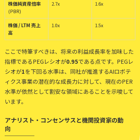
株価純資産倍率
2.7x
1.6x
(PBR)
株価 / LTM 売上
1.0x
1.5x
高
ここで特筆すべきは、将来の利益成長率を加味した
指標であるPEGレシオが
0.95
である点です。PEGレ
シオが
1
を下回る水準は、同社が推進するAIロボテ
ィクス事業の潜在的な成長力に対して、現在のPER
水準が依然として割安な領域にあることを示唆して
います。
アナリスト・コンセンサスと機関投資家の動
向